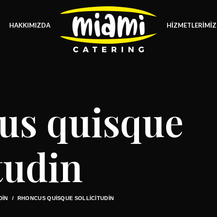
HAKKIMIZDA
HIZMETLERIMIZ
us quisque
itudin
DIN
RHONCUS QUISQUE SOLLICITUDIN