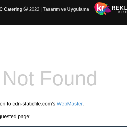
 Catering
2022 |
Tasarım ve Uygulama
4
Not Found
en to cdn-staticfile.com's
WebMaster
.
equested page: