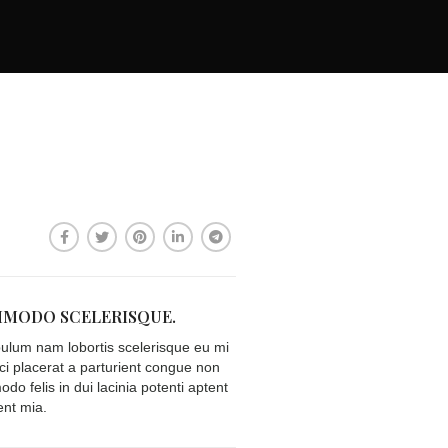
MODO SCELERISQUE.
bulum nam lobortis scelerisque eu mi
rci placerat a parturient congue non
o felis in dui lacinia potenti aptent
ent mia.