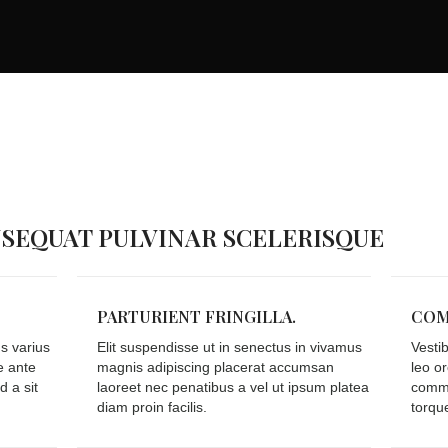
EQUAT PULVINAR SCELERISQUE
PARTURIENT FRINGILLA.
COM
us varius
Elit suspendisse ut in senectus in vivamus
Vesti
e ante
magnis adipiscing placerat accumsan
leo o
d a sit
laoreet nec penatibus a vel ut ipsum platea
commod
diam proin facilis.
torqu