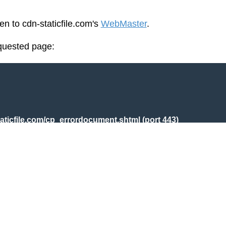
en to cdn-staticfile.com's
WebMaster
.
equested page:
aticfile.com/cp_errordocument.shtml (port 443)