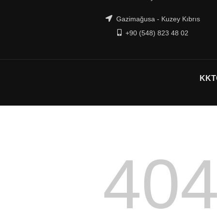
Gazimağusa - Kuzey Kıbrıs
+90 (548) 823 48 02
KKTC
40